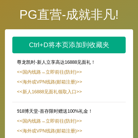
PG直营-成就非凡!
Ctrl+D将本页添加到收藏夹
尊龙凯时-新人立享高达16888见面礼！
<<国内线路→立即前往(防封)>>
<<海外或VPN线路(邮箱注册)>>
<<新人16888见面礼领取入口>>
918博天堂-首存限时赠送100%礼金！
<<国内线路→立即前往(防封)>>
<<海外或VPN线路(邮箱注册)>>